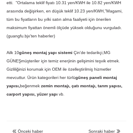
etti. "Ortalama teklif fiyatı 10.31 yen/KWH ile 10.82 yen/KWH
arasında değişirken, en düşük teklif 10.23 yen/KWH,"Magami,
tüm bu fiyatların bu yılki satın alma faaliyeti için önerilen
maksimum fiyattan önemli ölçüde yüksek olduğunu vurguladı.
(guangfu.bjx'ten haberler)
A
ilk 10
güneş montaj yapı sistemi
Çin'de tedarikçi,
MG
GÜNEŞ
müşteriler için temiz enerjinin gelişimini teşvik etmek.
Gizliliğinizi korumak için OEM ile özelleştirilmiş hizmetler
mevcuttur. Ürün kategorileri her türlü
güneş paneli montaj
yapısı,
beğenmek
zemin montajı, çatı montajı, tarım yapısı,
carport yapısı, yüzer yapı
vb.
Önceki haber
Sonraki haber

