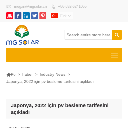

megan@mgsolar.cn
+86-592-6241055






Türk


Togg

>
haber
>
Industry News
>
Ev
Japonya, 2022 için pv besleme tarifesini açıkladı
Japonya, 2022 için pv besleme tarifesini
açıkladı