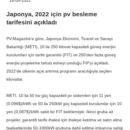
18-05-2022
Japonya, 2022 için pv besleme
tarifesini açıkladı
PV-Magazine'e göre, Japonya Ekonomi, Ticaret ve Sanayi
Bakanlığı (METI), 10 ila 250 kilovat kapasiteli güneş enerjisi
kurulumları için tarife garantisi (FIT) ve 250'den fazla güneş
enerjisi projelerine tahsis etmeyi umduğu FIP'yi açıkladı.
2022'de ülkenin açık artırma programı aracılığıyla seçilen
kilovatlar.
METI, 10 ila 50 kw güç kapasiteli pv sistemleri için 11 yen
(0.096$)/kWh ve 50 ila 250kW güç kapasiteli kurulumlar için 10
yen (0.087$)/kWh sabit bir FIT belirlemiştir. İkinci gruba ait
projeler, garantili tarife ihalesi için ihaleye katılma ve satın alma
faaliyetlerinde 50-1000kW grubuna dahil edilme imkanına sahip