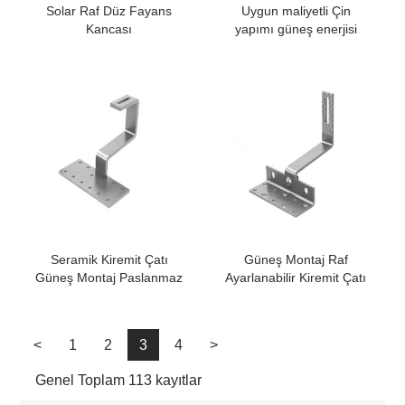
Solar Raf Düz Fayans
Uygun maliyetli Çin
Kancası
yapımı güneş enerjisi
braketi paslanmaz çelik
kancalar güneş fotovoltaik
kancaları
Seramik Kiremit Çatı
Güneş Montaj Raf
Güneş Montaj Paslanmaz
Ayarlanabilir Kiremit Çatı
Çelik Kanca
Kanca
<
1
2
3
4
>
Genel Toplam 113 kayıtlar