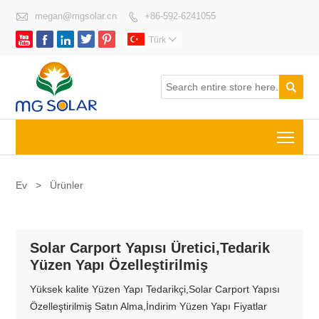

megan@mgsolar.cn
+86-592-6241055






Türk


Togg
Ev
>
Ürünler
Solar Carport Yapısı Üretici,Tedarik
Yüzen Yapı Özelleştirilmiş
Yüksek kalite Yüzen Yapı Tedarikçi,Solar Carport Yapısı
Özelleştirilmiş Satın Alma,İndirim Yüzen Yapı Fiyatlar