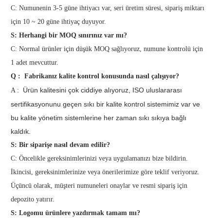
C: Numunenin 3-5 güne ihtiyacı var, seri üretim süresi, sipariş miktarı
için 10 ~ 20 güne ihtiyaç duyuyor.
S: Herhangi bir MOQ sınırınız var mı?
C: Normal ürünler için düşük MOQ sağlıyoruz, numune kontrolü için
1 adet mevcuttur.
Q :
Fabrikanız kalite kontrol konusunda nasıl çalışıyor?
Ürün kalitesini çok ciddiye alıyoruz, ISO uluslararası
A :
sertifikasyonunu geçen sıkı bir kalite kontrol sistemimiz var ve
bu kalite yönetim sistemlerine her zaman sıkı sıkıya bağlı
kaldık.
S: Bir siparişe nasıl devam edilir?
C: Öncelikle gereksinimlerinizi veya uygulamanızı bize bildirin.
İkincisi, gereksinimlerinize veya önerilerimize göre teklif veriyoruz.
Üçüncü olarak, müşteri numuneleri onaylar ve resmi sipariş için
depozito yatırır.
S: Logomu ürünlere yazdırmak tamam mı?