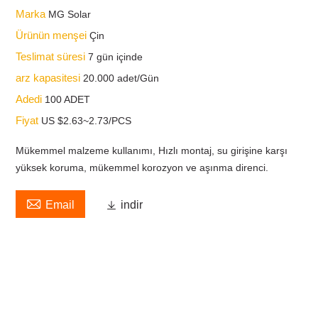
Marka
MG Solar
Ürünün menşei
Çin
Teslimat süresi
7 gün içinde
arz kapasitesi
20.000 adet/Gün
Adedi
100 ADET
Fiyat
US $2.63~2.73/PCS
Mükemmel malzeme kullanımı, Hızlı montaj, su girişine karşı
yüksek koruma, mükemmel korozyon ve aşınma direnci.

Email

indir