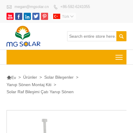

megan@mgsolar.cn
+86-592-6241055






Türk


Togg

>
Ürünler
>
Solar Bileşenler
>
Ev
Yanıp Sönen Montaj Kiti
>
Solar Raf Bileşimi Çatı Yanıp Sönen