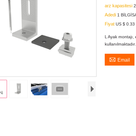
arz kapasitesi
2
Adedi
1 BİLGİS
Fiyat
US $ 0.33 
L Ayak montajı, 
kullanılmaktadır

Email