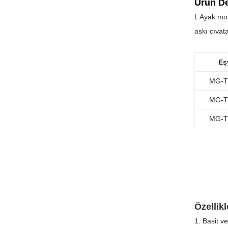
Ürün De
L Ayak mon
askı cıvata
Eş
MG-T
MG-T
MG-T
Özellikl
1. Basit v