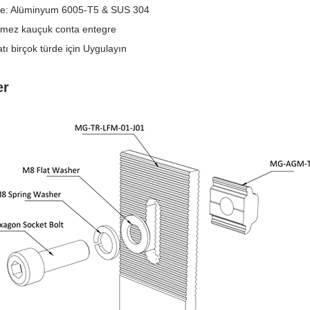
e: Alüminyum 6005-T5 & SUS 304
irmez kauçuk conta entegre
atı birçok türde için Uygulayın
er