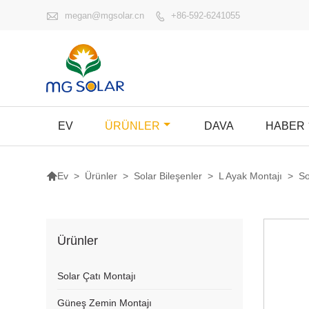

megan@mgsolar.cn
+86-592-6241055

EV
ÜRÜNLER
DAVA
HABER

>
Ürünler
>
Solar Bileşenler
>
L Ayak Montajı
>
So
Ev
Ürünler
Solar Çatı Montajı
Güneş Zemin Montajı