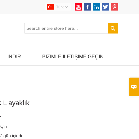





Türk


İNDIR
BIZIMLE ILETIŞIME GEÇIN

 L ayaklık
r
i
Çin
7 gün içinde