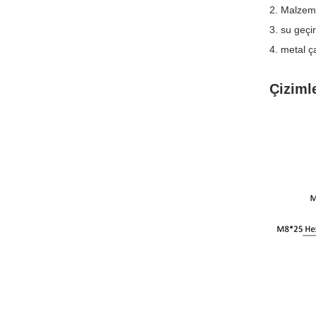
2. Malzem
3. su geç
4. metal ç
Çiziml