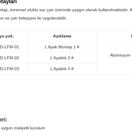
tayları
tajı, evrensel oluklu sac çatı üzerinde yaygın olarak kullanılmaktadır. Ayr
sı ve çatı kelepçesi ile uygulanabilir.
ya yok.
Açıklama
D-LFM-01
L Ayak Montajı 1 #
Alüminyum 
D-LFM-02
L Ayaklık 2 #
D-LFM-03
L Ayaklık 3 #
eri:
e uygun maliyetli kurulum