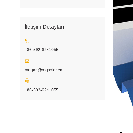
İletişim Detayları

+86-592-6241055

megan@mgsolar.cn

+86-592-6241055